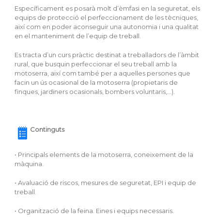
Específicament es posarà molt d’èmfasi en la seguretat, els
equips de protecció el perfeccionament de les tècniques,
així com en poder aconseguir una autonomia i una qualitat
en el manteniment de l’equip de treball.
Es tracta d’un curs pràctic destinat a treballadors de l’àmbit
rural, que busquin perfeccionar el seu treball amb la
motoserra, així com també per a aquelles persones que
facin un ús ocasional de la motoserra (propietaris de
finques, jardiners ocasionals, bombers voluntaris,…).
Continguts
• Principals elements de la motoserra, coneixement de la
màquina.
• Avaluació de riscos, mesures de seguretat, EPI i equip de
treball.
• Organització de la feina. Eines i equips necessaris.