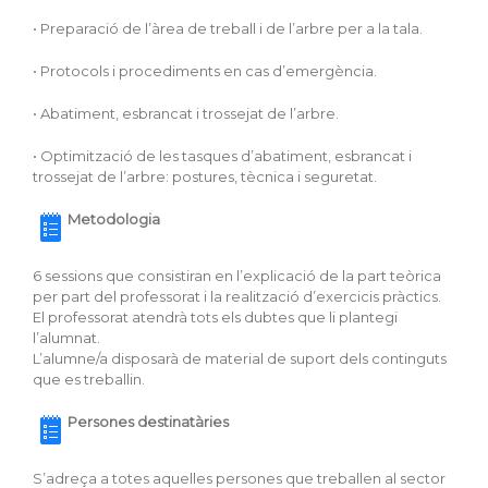
• Preparació de l’àrea de treball i de l’arbre per a la tala.
• Protocols i procediments en cas d’emergència.
• Abatiment, esbrancat i trossejat de l’arbre.
• Optimització de les tasques d’abatiment, esbrancat i
trossejat de l’arbre: postures, tècnica i seguretat.
Metodologia
6 sessions que consistiran en l’explicació de la part teòrica
per part del professorat i la realització d’exercicis pràctics.
El professorat atendrà tots els dubtes que li plantegi
l’alumnat.
L’alumne/a disposarà de material de suport dels continguts
que es treballin.
Persones destinatàries
S’adreça a totes aquelles persones que treballen al sector