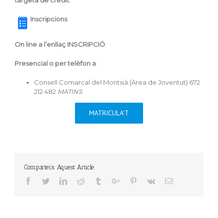
targeta de crèdit.
Inscripcions
On line a l’enllaç INSCRIPCIÓ
Presencial o per telèfon a
:
Consell Comarcal del Montsià (Àrea de Joventut) 672
212 482
MATINS
MATRICULA’T
Comparteix Aquest Article
Facebook
Twitter
Linkedin
Reddit
Tumblr
Google+
Pinterest
Vk
Email