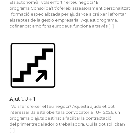
Ets autònom/a i vols enfortir el teu negoci? El
programa Consolida’t t’ofereix assessorament personalitzat
i formació especialitzada per ajudar-te a créixer i afrontar
els reptes de la gestió empresarial. Aquest programa,
cofinançat amb fons europeus, funciona a través [...]
Ajut TU+1
Vols fer créixer el teu negoci? Aquesta ajuda et pot
interessar. Ja està oberta la convocatòria TU+1 2026, un
programa d'ajuts destinat a facilitar la contractació
del primer treballador o treballadora. Qui la pot sol·licitar?
[...]