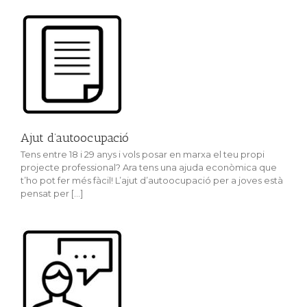
Ajut d’autoocupació
Tens entre 18 i 29 anys i vols posar en marxa el teu propi
projecte professional? Ara tens una ajuda econòmica que
t’ho pot fer més fàcil! L’ajut d’autoocupació per a joves està
pensat per [...]